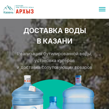
Сотруд
Конта
ДОСТАВКА ВОДЫ
О ком
В КАЗАНИ
Доста
Реализация бутилированной воды,
установка кулеров
и доставка сопутсвующих товаров
+7 (9
+7 (8
+7 (8
К