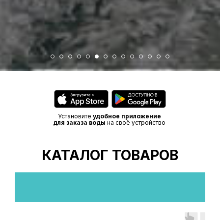
Мы предлагаем
широкий ассортимент
Вода
для
бутилированной воды,
мероприятий
подходящий для
Производим воду на
любых нужд – от
новейшем
офисов до частных
оборудовании.
домов.
Вся наша продукция проходит строгий
Установите
удобное приложение
контроль качества
для заказа воды
на своё устройство
и соответствует всем санитарным нормам.