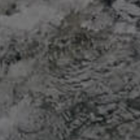
О КОМПАНИИ ЗА 3 МИНУТЫ
Посмотрите видео и узнайте больше о качестве и
экологичности нашей бутилированной воды.
Вода
Вода
для дома
для офиса
Гарантируем свежесть и
Используем только
чистоту каждого глотка.
проверенные источники.