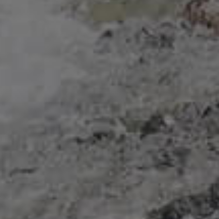
бутилированную воду, проверенную и
безопасную.
ОСТАВИТЬ ЗАЯВКУ
Чистота
Бесплатная
воды
доставка
Используем только
Доставим воду к
проверенные источники.
определенному Вами
времени по г. Казань
Забота
Разнообразие
о здоровье
выбора
Гарантируем свежесть и
У нас вы найдете воду
чистоту каждого глотка.
разных объемов
и сопутствующие товары.