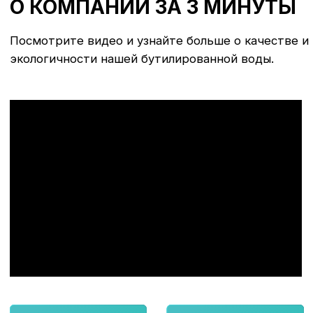
Сайт разработан
ИП Саляхутдинов А.А. ИНН 166010521389 ОГРНИП
325774600892902
© “АРХЫЗ” 2024, Все права защищены
ПОЛИТИКА КОНФИДЕНЦИАЛЬНОСТИ